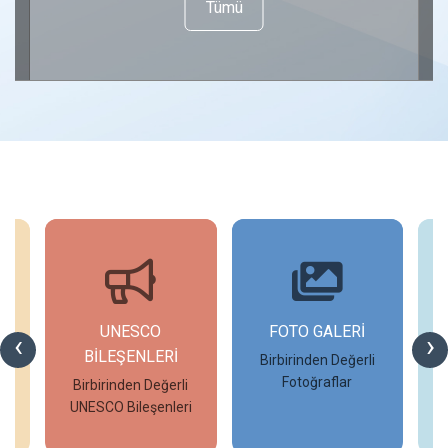
Tümü
UNESCO
FOTO GALERİ
‹
›
BİLEŞENLERİ
Birbirinden Değerli
Fotoğraflar
Birbirinden Değerli
UNESCO Bileşenleri
İncele
İncele