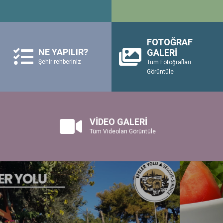
FOTOĞRAF
NE YAPILIR?
GALERİ
Şehir rehberiniz
Tüm Fotoğrafları
Görüntüle
VİDEO GALERİ
Tüm Videoları Görüntüle