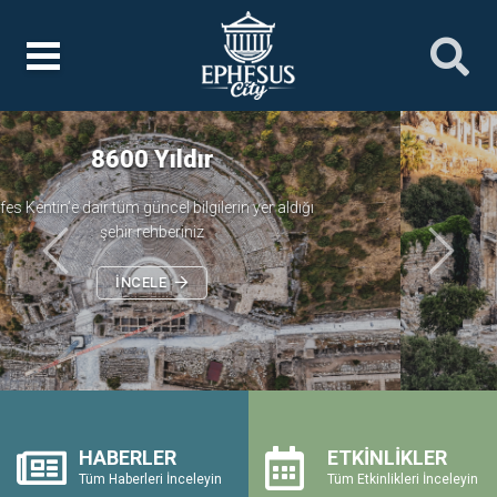
Ephesus
Önceki
Sonrak
HABERLER
ETKİNLİKLER
Tüm Haberleri İnceleyin
Tüm Etkinlikleri İnceleyin