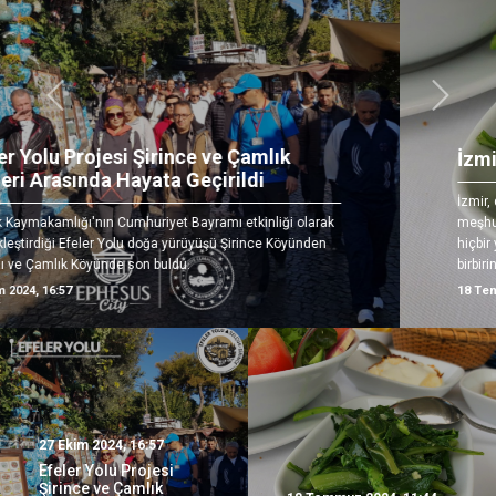
Önceki
Sonrak
İzmir’in Lezziz Otları
İzmir, doğal ve tarihi zenginlikleri kadar yemekleriyle de
meşhur. İzmir ve Ege mutfağının önemli bir parçasını başka
hiçbir yerde bulamayacağınız otlar ve bu otlardan yapılan
birbirinden lezzetli yemekler oluşturuyor.
18 Temmuz 2024, 11:44
27 Ekim 2024, 16:57
Efeler Yolu Projesi
Şirince ve Çamlık