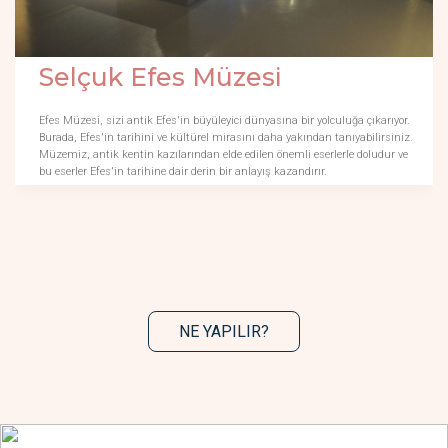
Selçuk Efes Müzesi
Efes Müzesi, sizi antik Efes'in büyüleyici dünyasına bir yolculuğa çıkarıyor.
Burada, Efes'in tarihini ve kültürel mirasını daha yakından tanıyabilirsiniz.
Müzemiz, antik kentin kazılarından elde edilen önemli eserlerle doludur ve
bu eserler Efes'in tarihine dair derin bir anlayış kazandırır.
NE YAPILIR?