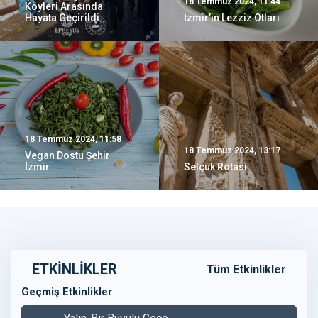
18 Temmuz 2024, 11:44
Köyleri Arasında
Hayata Geçirildi
İzmir’in Lezziz Otları
18 Temmuz 2024, 11:58
18 Temmuz 2024, 13:17
Vegan Dostu Şehir
İzmir
Selçuk Rotası
ETKİNLİKLER
Tüm Etkinlikler
Geçmiş Etkinlikler