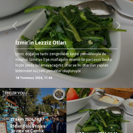
Önceki
Sonrak
İzmir’in Lezziz Otları
İzmir, doğal ve tarihi zenginlikleri kadar yemekleriyle de
meşhur. İzmir ve Ege mutfağının önemli bir parçasını başka
hiçbir yerde bulamayacağınız otlar ve bu otlardan yapılan
birbirinden lezzetli yemekler oluşturuyor.
18 Temmuz 2024, 11:44
27 Ekim 2024, 16:57
Efeler Yolu Projesi
Şirince ve Çamlık