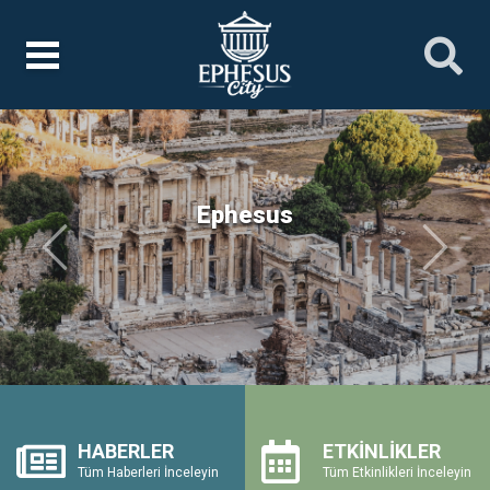
Ephesus
Önceki
Sonrak
HABERLER
ETKİNLİKLER
Tüm Haberleri İnceleyin
Tüm Etkinlikleri İnceleyin