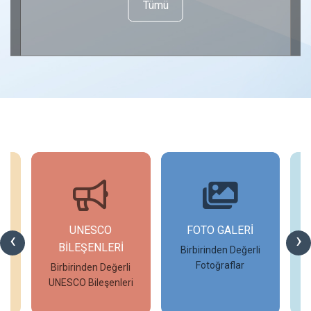
Tümü
UNESCO
FOTO GALERİ
‹
›
BİLEŞENLERİ
Birbirinden Değerli
Fotoğraflar
Birbirinden Değerli
UNESCO Bileşenleri
İncele
İncele