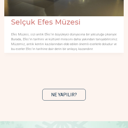
Selçuk Efes Müzesi
Efes Müzesi, sizi antik Efes'in büyüleyici dünyasına bir yolculuğa çıkarıyor.
Burada, Efes'in tarihini ve kültürel mirasını daha yakından tanıyabilirsiniz.
Müzemiz, antik kentin kazılarından elde edilen önemli eserlerle doludur ve
bu eserler Efes'in tarihine dair derin bir anlayış kazandırır.
NE YAPILIR?