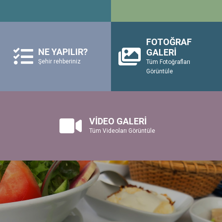
FOTOĞRAF
NE YAPILIR?
GALERİ
Şehir rehberiniz
Tüm Fotoğrafları
Görüntüle
VİDEO GALERİ
Tüm Videoları Görüntüle