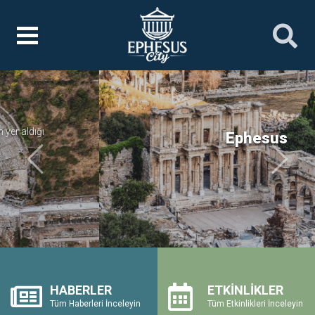
Ephesus
Önceki
Sonrak
HABERLER
ETKİNLİKLER
Tüm Haberleri İnceleyin
Tüm Etkinlikleri İnceleyin