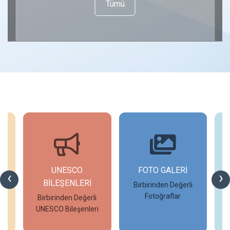
Tümü
UNESCO
FOTO GALERİ
‹
›
BİLEŞENLERİ
Birbirinden Değerli
Fotoğraflar
Birbirinden Değerli
UNESCO Bileşenleri
İncele
İncele