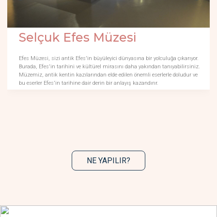
Selçuk Efes Müzesi
Efes Müzesi, sizi antik Efes'in büyüleyici dünyasına bir yolculuğa çıkarıyor.
Burada, Efes'in tarihini ve kültürel mirasını daha yakından tanıyabilirsiniz.
Müzemiz, antik kentin kazılarından elde edilen önemli eserlerle doludur ve
bu eserler Efes'in tarihine dair derin bir anlayış kazandırır.
NE YAPILIR?