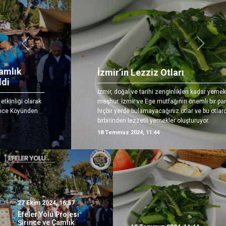
Önceki
Sonrak
İzmir’in Lezziz Otları
İzmir, doğal ve tarihi zenginlikleri kadar yemekleriyle de
meşhur. İzmir ve Ege mutfağının önemli bir parçasını başka
hiçbir yerde bulamayacağınız otlar ve bu otlardan yapılan
birbirinden lezzetli yemekler oluşturuyor.
18 Temmuz 2024, 11:44
27 Ekim 2024, 16:57
Efeler Yolu Projesi
Şirince ve Çamlık