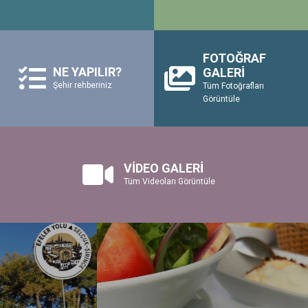
FOTOĞRAF
NE YAPILIR?
GALERİ
Şehir rehberiniz
Tüm Fotoğrafları
Görüntüle
VİDEO GALERİ
Tüm Videoları Görüntüle