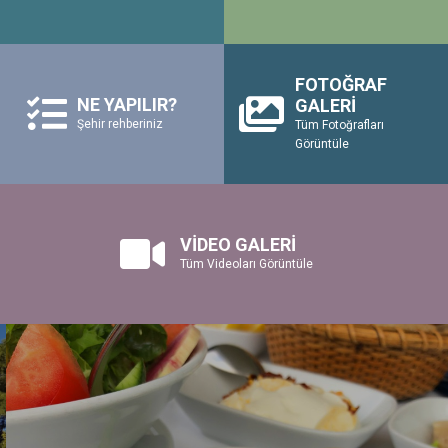
FOTOĞRAF
NE YAPILIR?
GALERİ
Şehir rehberiniz
Tüm Fotoğrafları
Görüntüle
VİDEO GALERİ
Tüm Videoları Görüntüle