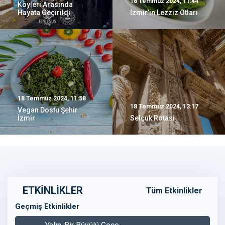
18 Temmuz 2024, 11:44
Köyleri Arasında
Hayata Geçirildi
İzmir’in Lezziz Otları
18 Temmuz 2024, 11:58
18 Temmuz 2024, 13:17
Vegan Dostu Şehir
İzmir
Selçuk Rotası
ETKİNLİKLER
Tüm Etkinlikler
Geçmiş Etkinlikler