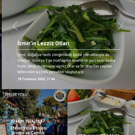
Önceki
Sonrak
İzmir’in Lezziz Otları
İzmir, doğal ve tarihi zenginlikleri kadar yemekleriyle de
meşhur. İzmir ve Ege mutfağının önemli bir parçasını başka
hiçbir yerde bulamayacağınız otlar ve bu otlardan yapılan
birbirinden lezzetli yemekler oluşturuyor.
18 Temmuz 2024, 11:44
27 Ekim 2024, 16:57
Efeler Yolu Projesi
Şirince ve Çamlık