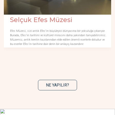
Selçuk Efes Müzesi
Efes Müzesi, sizi antik Efes'in büyüleyici dünyasına bir yolculuğa çıkarıyor.
Burada, Efes'in tarihini ve kültürel mirasını daha yakından tanıyabilirsiniz.
Müzemiz, antik kentin kazılarından elde edilen önemli eserlerle doludur ve
bu eserler Efes'in tarihine dair derin bir anlayış kazandırır.
NE YAPILIR?