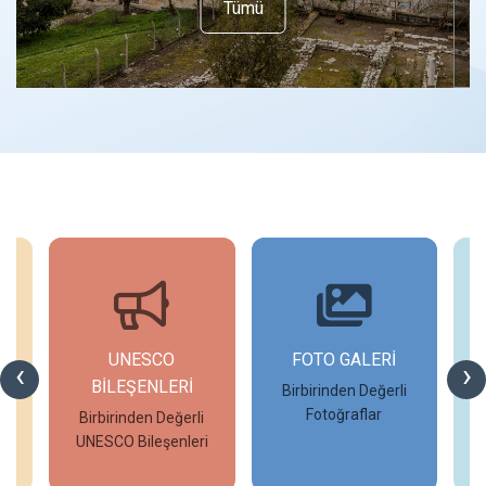
Tümü
UNESCO
FOTO GALERİ
‹
›
BİLEŞENLERİ
Birbirinden Değerli
Fotoğraflar
Birbirinden Değerli
UNESCO Bileşenleri
İncele
İncele