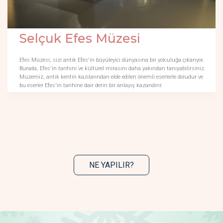
Selçuk Efes Müzesi
Efes Müzesi, sizi antik Efes'in büyüleyici dünyasına bir yolculuğa çıkarıyor.
Burada, Efes'in tarihini ve kültürel mirasını daha yakından tanıyabilirsiniz.
Müzemiz, antik kentin kazılarından elde edilen önemli eserlerle doludur ve
bu eserler Efes'in tarihine dair derin bir anlayış kazandırır.
NE YAPILIR?