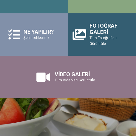
FOTOĞRAF
NE YAPILIR?
GALERİ
Şehir rehberiniz
Tüm Fotoğrafları
Görüntüle
VİDEO GALERİ
Tüm Videoları Görüntüle