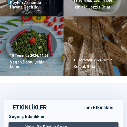
18 Temmuz 2024, 11:44
Köyleri Arasında
Hayata Geçirildi
İzmir’in Lezziz Otları
18 Temmuz 2024, 11:58
18 Temmuz 2024, 13:17
Vegan Dostu Şehir
İzmir
Selçuk Rotası
ETKİNLİKLER
Tüm Etkinlikler
Geçmiş Etkinlikler