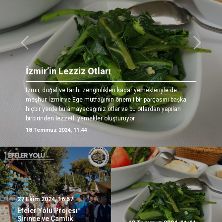
Önceki
Sonrak
İzmir’in Lezziz Otları
İzmir, doğal ve tarihi zenginlikleri kadar yemekleriyle de
meşhur. İzmir ve Ege mutfağının önemli bir parçasını başka
hiçbir yerde bulamayacağınız otlar ve bu otlardan yapılan
birbirinden lezzetli yemekler oluşturuyor.
18 Temmuz 2024, 11:44
27 Ekim 2024, 16:57
Efeler Yolu Projesi
Şirince ve Çamlık