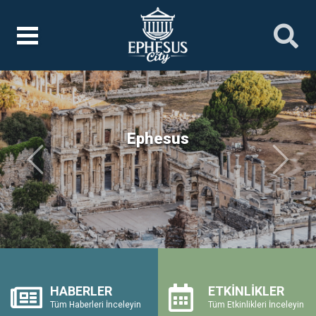
Ephesus
Önceki
Sonrak
HABERLER
ETKİNLİKLER
Tüm Haberleri İnceleyin
Tüm Etkinlikleri İnceleyin