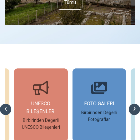
Tümü
UNESCO
FOTO GALERİ
‹
›
BİLEŞENLERİ
Birbirinden Değerli
Fotoğraflar
Birbirinden Değerli
UNESCO Bileşenleri
İncele
İncele